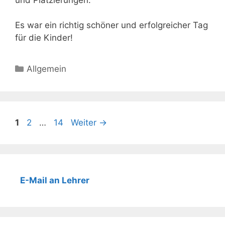
Es war ein richtig schöner und erfolgreicher Tag
für die Kinder!
Kategorien
Allgemein
Beitrags-
Seite
Seite
Seite
1
2
…
14
Weiter
→
Navigation
E-Mail an Lehrer