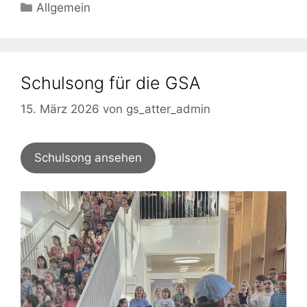
Kategorien
Allgemein
Schulsong für die GSA
15. März 2026
von
gs_atter_admin
Schulsong ansehen