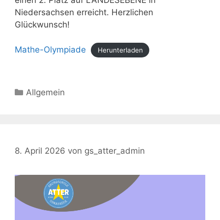
einen 2. Platz auf LANDESEBENE in
Niedersachsen erreicht. Herzlichen
Glückwunsch!
Mathe-Olympiade
Herunterladen
Kategorien
Allgemein
8. April 2026
von
gs_atter_admin