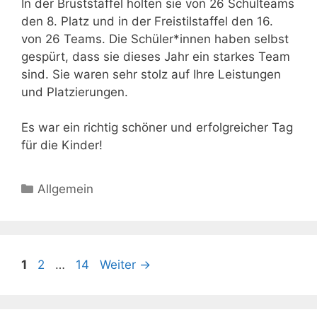
In der Bruststaffel holten sie von 26 Schulteams
den 8. Platz und in der Freistilstaffel den 16.
von 26 Teams. Die Schüler*innen haben selbst
gespürt, dass sie dieses Jahr ein starkes Team
sind. Sie waren sehr stolz auf Ihre Leistungen
und Platzierungen.
Es war ein richtig schöner und erfolgreicher Tag
für die Kinder!
Kategorien
Allgemein
Beitrags-
Seite
Seite
Seite
1
2
…
14
Weiter
→
Navigation