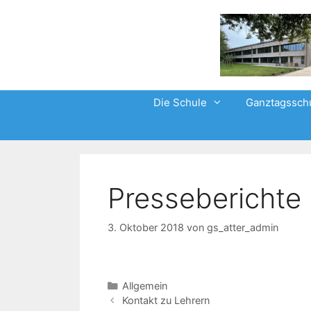
Zum
Inhalt
springen
Die Schule
Ganztagssch
Presseberichte
3. Oktober 2018
von
gs_atter_admin
Kategorien
Allgemein
Beitrags-
Kontakt zu Lehrern